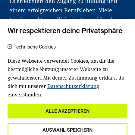
Es erleichtert den Zugang zu Bildung und
einem erfolgreichen Berufsleben. Viele
Kinder und Jugendliche in Deutschland
haben aber große Schwierigkeiten dabei.
Wir respektieren deine Privatsphäre
Unser Angebot richtet sich deshalb gezielt
an Familien sowie an Erzieher*innen,
Technische Cookies
Lehrer*innen und andere
Diese Webseite verwendet Cookies, um dir die
Fachexpert*innen. Dafür arbeiten wir eng
bestmögliche Nutzung unserer Webseite zu
mit Ministerien, wissenschaftlichen
gewährleisten. Mit deiner Zustimmung erklärst du
Einrichtungen, Verbänden, Unternehmen
dich mit unserer
Datenschutzerklärung
und anderen Stiftungen zusammen.
einverstanden.
ALLE AKZEPTIEREN
Widerrufsrecht
Datenschutz
AUSWAHL SPEICHERN