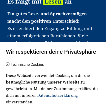
Es fängt mit
Lesen
an
Ein gutes Lese- und Sprachvermögen
macht den positiven Unterschied:
Es erleichtert den Zugang zu Bildung und
einem erfolgreichen Berufsleben. Viele
Kinder und Jugendliche in Deutschland
haben aber große Schwierigkeiten dabei.
Wir respektieren deine Privatsphäre
Unser Angebot richtet sich deshalb gezielt
an Familien sowie an Erzieher*innen,
Technische Cookies
Lehrer*innen und andere
Diese Webseite verwendet Cookies, um dir die
Fachexpert*innen. Dafür arbeiten wir eng
bestmögliche Nutzung unserer Webseite zu
mit Ministerien, wissenschaftlichen
gewährleisten. Mit deiner Zustimmung erklärst du
Einrichtungen, Verbänden, Unternehmen
dich mit unserer
Datenschutzerklärung
und anderen Stiftungen zusammen.
einverstanden.