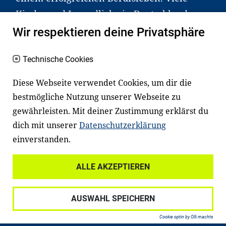
Kinder und Jugendliche in Deutschland
haben aber große Schwierigkeiten dabei.
Wir respektieren deine Privatsphäre
Unser Angebot richtet sich deshalb gezielt
an Familien sowie an Erzieher*innen,
Technische Cookies
Lehrer*innen und andere
Diese Webseite verwendet Cookies, um dir die
Fachexpert*innen. Dafür arbeiten wir eng
bestmögliche Nutzung unserer Webseite zu
mit Ministerien, wissenschaftlichen
gewährleisten. Mit deiner Zustimmung erklärst du
Einrichtungen, Verbänden, Unternehmen
dich mit unserer
Datenschutzerklärung
und anderen Stiftungen zusammen.
einverstanden.
ALLE AKZEPTIEREN
Widerrufsrecht
Datenschutz
AUSWAHL SPEICHERN
Haftungsausschluss
Impressum
Cookie optin by Olli machts