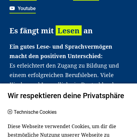
Youtube
Es fängt mit
Lesen
an
Ein gutes Lese- und Sprachvermögen
macht den positiven Unterschied:
Es erleichtert den Zugang zu Bildung und
einem erfolgreichen Berufsleben. Viele
Kinder und Jugendliche in Deutschland
haben aber große Schwierigkeiten dabei.
Wir respektieren deine Privatsphäre
Unser Angebot richtet sich deshalb gezielt
an Familien sowie an Erzieher*innen,
Technische Cookies
Lehrer*innen und andere
Diese Webseite verwendet Cookies, um dir die
Fachexpert*innen. Dafür arbeiten wir eng
bestmögliche Nutzung unserer Webseite zu