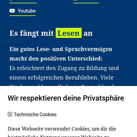
Youtube
Es fängt mit
Lesen
an
Ein gutes Lese- und Sprachvermögen
macht den positiven Unterschied:
Es erleichtert den Zugang zu Bildung und
einem erfolgreichen Berufsleben. Viele
Kinder und Jugendliche in Deutschland
haben aber große Schwierigkeiten dabei.
Wir respektieren deine Privatsphäre
Unser Angebot richtet sich deshalb gezielt
an Familien sowie an Erzieher*innen,
Technische Cookies
Lehrer*innen und andere
Diese Webseite verwendet Cookies, um dir die
Fachexpert*innen. Dafür arbeiten wir eng