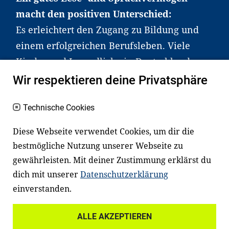
macht den positiven Unterschied:
Es erleichtert den Zugang zu Bildung und
einem erfolgreichen Berufsleben. Viele
Kinder und Jugendliche in Deutschland
haben aber große Schwierigkeiten dabei.
Wir respektieren deine Privatsphäre
Unser Angebot richtet sich deshalb gezielt
an Familien sowie an Erzieher*innen,
Technische Cookies
Lehrer*innen und andere
Diese Webseite verwendet Cookies, um dir die
Fachexpert*innen. Dafür arbeiten wir eng
bestmögliche Nutzung unserer Webseite zu
mit Ministerien, wissenschaftlichen
gewährleisten. Mit deiner Zustimmung erklärst du
Einrichtungen, Verbänden, Unternehmen
dich mit unserer
Datenschutzerklärung
und anderen Stiftungen zusammen.
einverstanden.
ALLE AKZEPTIEREN