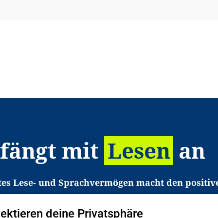
 fängt mit
Lesen
an
tes Lese- und Sprachvermögen macht den positiv
eichtert den Zugang zu Bildung und einem erfolgrei
pektieren deine Privatsphäre
liche in Deutschland haben aber große Schwierigkei