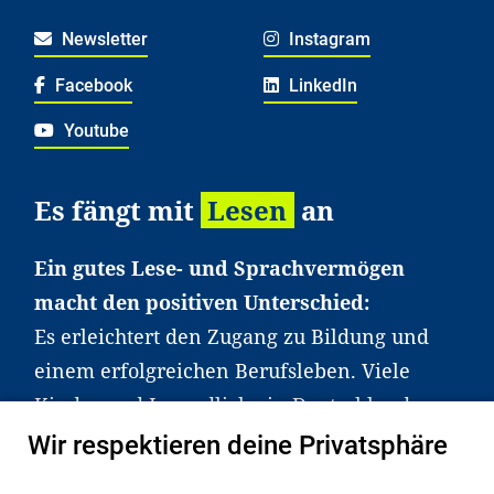
Newsletter
Instagram
Facebook
LinkedIn
Youtube
Es fängt mit
Lesen
an
Ein gutes Lese- und Sprachvermögen
macht den positiven Unterschied:
Es erleichtert den Zugang zu Bildung und
einem erfolgreichen Berufsleben. Viele
Kinder und Jugendliche in Deutschland
haben aber große Schwierigkeiten dabei.
Wir respektieren deine Privatsphäre
Unser Angebot richtet sich deshalb gezielt