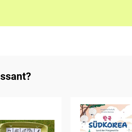
essant?