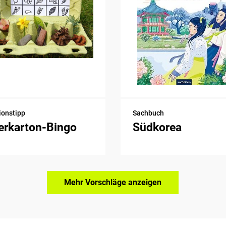
ionstipp
Sachbuch
erkarton-Bingo
Südkorea
Mehr Vorschläge anzeigen