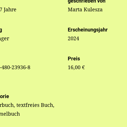
geschrieben von
 7 Jahre
Marta Kulesza
g
Erscheinungsjahr
nger
2024
Preis
-480-23936-8
16,00 €
orie
rbuch, textfreies Buch,
elbuch