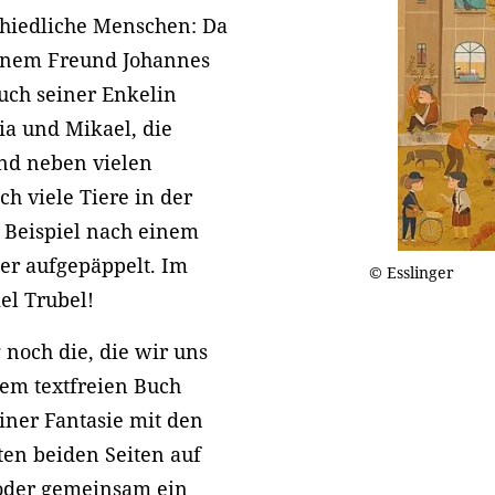
chiedliche Menschen: Da
seinem Freund Johannes
uch seiner Enkelin
ia und Mikael, die
und neben vielen
h viele Tiere in der
 Beispiel nach einem
der aufgepäppelt. Im
© Esslinger
el Trubel!
 noch die, die wir uns
sem textfreien Buch
iner Fantasie mit den
ten beiden Seiten auf
 oder gemeinsam ein