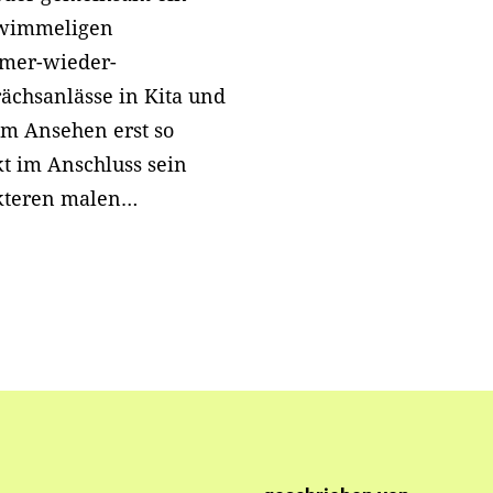
n wimmeligen
mmer-wieder-
ächsanlässe in Kita und
em Ansehen erst so
kt im Anschluss sein
akteren malen…