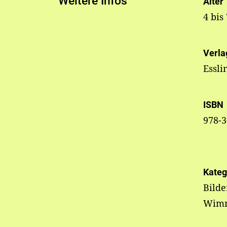
Weitere Infos
Alter
4 bis
Verla
Essli
ISBN
978-3
Kateg
Bilde
Wimm