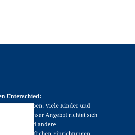
en Unterschied:
chen Berufsleben. Viele Kinder und
ten dabei. Unser Angebot richtet sich
hrer*innen und andere
, wissenschaftlichen Einrichtungen,