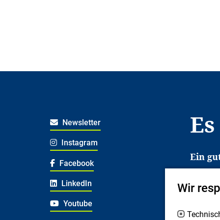
Es
Newsletter
Instagram
Ein gu
Facebook
Es erl
LinkedIn
Wir res
Jugend
deshal
Youtube
Technisc
Fachex