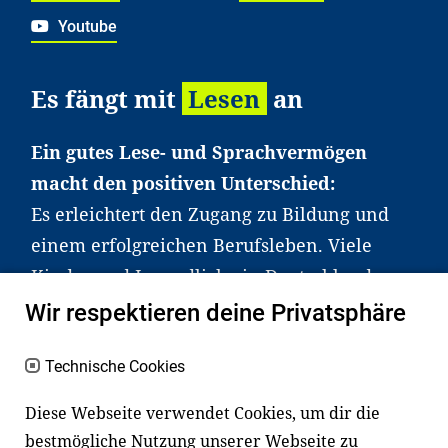
Youtube
Es fängt mit
Lesen
an
Ein gutes Lese- und Sprachvermögen
macht den positiven Unterschied:
Es erleichtert den Zugang zu Bildung und
einem erfolgreichen Berufsleben. Viele
Kinder und Jugendliche in Deutschland
haben aber große Schwierigkeiten dabei.
Wir respektieren deine Privatsphäre
Unser Angebot richtet sich deshalb gezielt
an Familien sowie an Erzieher*innen,
Technische Cookies
Lehrer*innen und andere
Diese Webseite verwendet Cookies, um dir die
Fachexpert*innen. Dafür arbeiten wir eng
bestmögliche Nutzung unserer Webseite zu