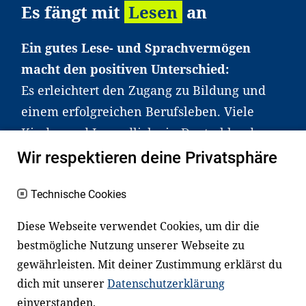
Es fängt mit
Lesen
an
Ein gutes Lese- und Sprachvermögen
macht den positiven Unterschied:
Es erleichtert den Zugang zu Bildung und
einem erfolgreichen Berufsleben. Viele
Kinder und Jugendliche in Deutschland
haben aber große Schwierigkeiten dabei.
Wir respektieren deine Privatsphäre
Unser Angebot richtet sich deshalb gezielt
an Familien sowie an Erzieher*innen,
Technische Cookies
Lehrer*innen und andere
Diese Webseite verwendet Cookies, um dir die
Fachexpert*innen. Dafür arbeiten wir eng
bestmögliche Nutzung unserer Webseite zu
mit Ministerien, wissenschaftlichen
gewährleisten. Mit deiner Zustimmung erklärst du
Einrichtungen, Verbänden, Unternehmen
dich mit unserer
Datenschutzerklärung
und anderen Stiftungen zusammen.
einverstanden.