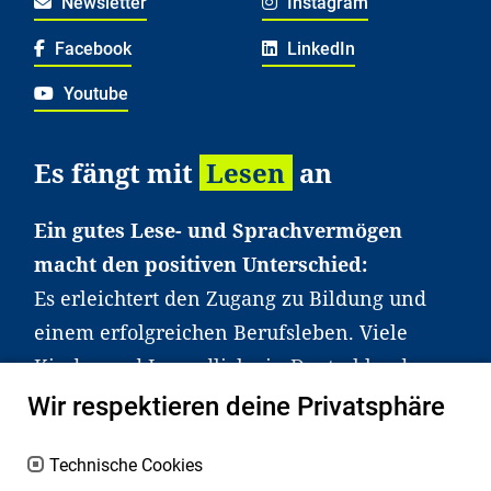
Newsletter
Instagram
Facebook
LinkedIn
Youtube
Es fängt mit
Lesen
an
Ein gutes Lese- und Sprachvermögen
macht den positiven Unterschied:
Es erleichtert den Zugang zu Bildung und
einem erfolgreichen Berufsleben. Viele
Kinder und Jugendliche in Deutschland
haben aber große Schwierigkeiten dabei.
Wir respektieren deine Privatsphäre
Unser Angebot richtet sich deshalb gezielt
an Familien sowie an Erzieher*innen,
Technische Cookies