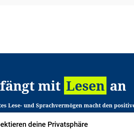
 fängt mit
Lesen
an
tes Lese- und Sprachvermögen macht den positiv
eichtert den Zugang zu Bildung und einem erfolgrei
pektieren deine Privatsphäre
liche in Deutschland haben aber große Schwierigkei
b gezielt an Familien sowie an Erzieher*innen, Le