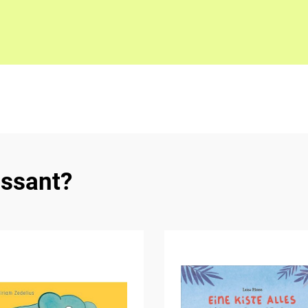
essant?