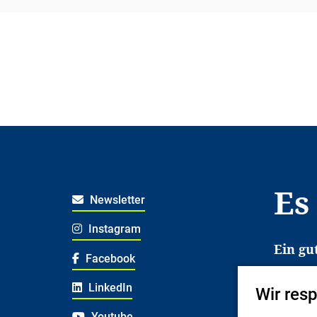
Es
Newsletter
Instagram
Ein gu
Facebook
Es erl
LinkedIn
Wir res
Jugend
deshal
Youtube