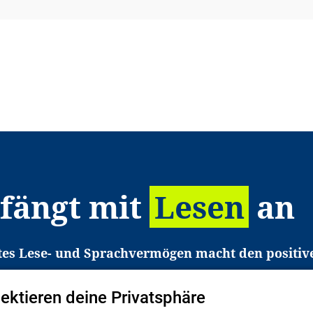
 fängt mit
Lesen
an
tes Lese- und Sprachvermögen macht den positiv
eichtert den Zugang zu Bildung und einem erfolgrei
pektieren deine Privatsphäre
liche in Deutschland haben aber große Schwierigkei