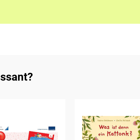
essant?