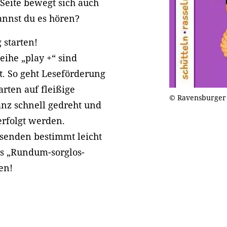
 Seite bewegt sich auch
annst du es hören?
 starten!
eihe „play +“ sind
t. So geht Leseförderung
arten auf fleißige
© Ravensburger
anz schnell gedreht und
rfolgt werden.
senden bestimmt leicht
es „Rundum-sorglos-
en!