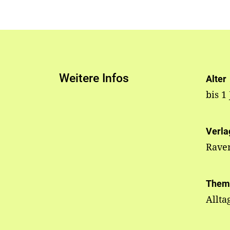
Weitere Infos
Alter
bis 1
Verla
Rave
Them
Allta