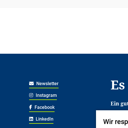
Es
Newsletter
Instagram
Ein gu
Facebook
Es erl
LinkedIn
Wir res
Jugend