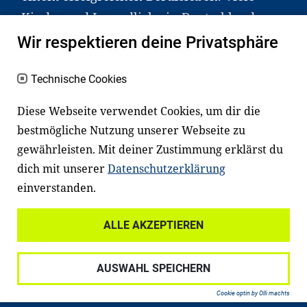
Kinder und Jugendliche in Deutschland
haben aber große Schwierigkeiten dabei.
Wir respektieren deine Privatsphäre
Unser Angebot richtet sich deshalb gezielt
an Familien sowie an Erzieher*innen,
Technische Cookies
Lehrer*innen und andere
Diese Webseite verwendet Cookies, um dir die
Fachexpert*innen. Dafür arbeiten wir eng
bestmögliche Nutzung unserer Webseite zu
mit Ministerien, wissenschaftlichen
gewährleisten. Mit deiner Zustimmung erklärst du
Einrichtungen, Verbänden, Unternehmen
dich mit unserer
Datenschutzerklärung
und anderen Stiftungen zusammen.
einverstanden.
ALLE AKZEPTIEREN
Widerrufsrecht
Datenschutz
AUSWAHL SPEICHERN
Haftungsausschluss
Impressum
Cookie optin by Olli machts