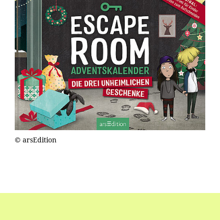
© arsEdition