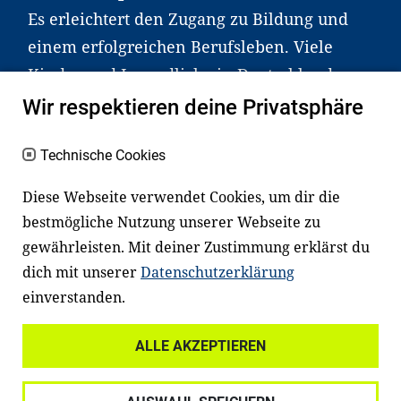
Es erleichtert den Zugang zu Bildung und
einem erfolgreichen Berufsleben. Viele
Kinder und Jugendliche in Deutschland
haben aber große Schwierigkeiten dabei.
Wir respektieren deine Privatsphäre
Unser Angebot richtet sich deshalb gezielt
an Familien sowie an Erzieher*innen,
Technische Cookies
Lehrer*innen und andere
Diese Webseite verwendet Cookies, um dir die
Fachexpert*innen. Dafür arbeiten wir eng
bestmögliche Nutzung unserer Webseite zu
mit Ministerien, wissenschaftlichen
gewährleisten. Mit deiner Zustimmung erklärst du
Einrichtungen, Verbänden, Unternehmen
dich mit unserer
Datenschutzerklärung
und anderen Stiftungen zusammen.
einverstanden.
ALLE AKZEPTIEREN
Widerrufsrecht
Datenschutz