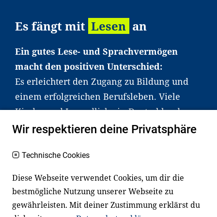
Es fängt mit
Lesen
an
Ein gutes Lese- und Sprachvermögen
macht den positiven Unterschied:
Es erleichtert den Zugang zu Bildung und
einem erfolgreichen Berufsleben. Viele
Kinder und Jugendliche in Deutschland
haben aber große Schwierigkeiten dabei.
Wir respektieren deine Privatsphäre
Unser Angebot richtet sich deshalb gezielt
an Familien sowie an Erzieher*innen,
Technische Cookies
Lehrer*innen und andere
Diese Webseite verwendet Cookies, um dir die
Fachexpert*innen. Dafür arbeiten wir eng
bestmögliche Nutzung unserer Webseite zu
mit Ministerien, wissenschaftlichen
gewährleisten. Mit deiner Zustimmung erklärst du
Einrichtungen, Verbänden, Unternehmen