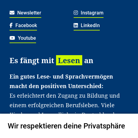
Newsletter
Instagram
Facebook
LinkedIn
Youtube
Es fängt mit
Lesen
an
Ein gutes Lese- und Sprachvermögen
macht den positiven Unterschied:
Es erleichtert den Zugang zu Bildung und
einem erfolgreichen Berufsleben. Viele
Kinder und Jugendliche in Deutschland
haben aber große Schwierigkeiten dabei.
Wir respektieren deine Privatsphäre
Unser Angebot richtet sich deshalb gezielt