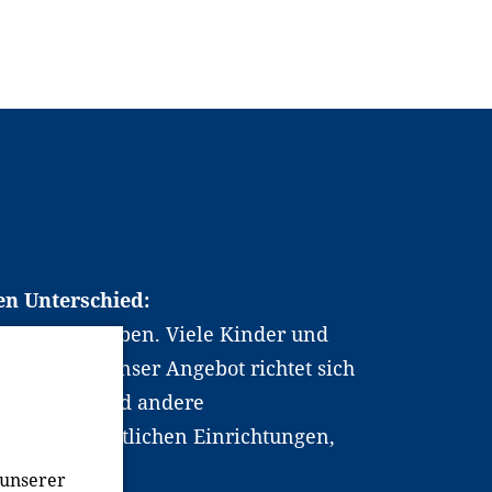
en Unterschied:
chen Berufsleben. Viele Kinder und
ten dabei. Unser Angebot richtet sich
hrer*innen und andere
, wissenschaftlichen Einrichtungen,
men.
 unserer