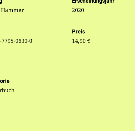
g
Erscheinungsjahr
r Hammer
2020
Preis
-7795-0630-0
14,90 €
orie
erbuch