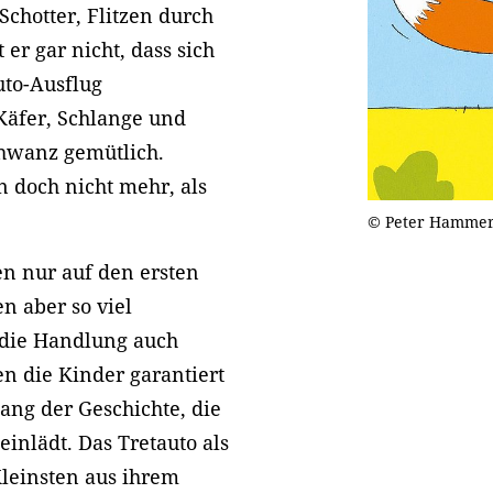
chotter, Flitzen durch
er gar nicht, dass sich
uto-Ausflug
Käfer, Schlange und
hwanz gemütlich.
nn doch nicht mehr, als
© Peter Hamme
en nur auf den ersten
en aber so viel
 die Handlung auch
n die Kinder garantiert
gang der Geschichte, die
inlädt. Das Tretauto als
leinsten aus ihrem