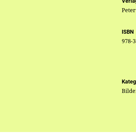
Verla
Pete
ISBN
978-3
Kateg
Bild