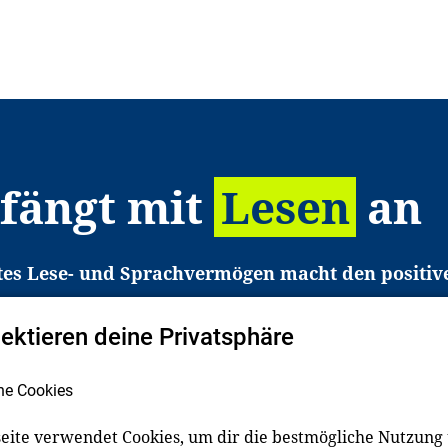
 fängt mit
Lesen
an
tes Lese- und Sprachvermögen macht den positiv
eichtert den Zugang zu Bildung und einem erfolgrei
pektieren deine Privatsphäre
liche in Deutschland haben aber große Schwierigkei
b gezielt an Familien sowie an Erzieher*innen, Le
he Cookies
pert*innen. Dafür arbeiten wir eng mit Ministerien
den, Unternehmen und anderen Stiftungen zusam
eite verwendet Cookies, um dir die bestmögliche Nutzung