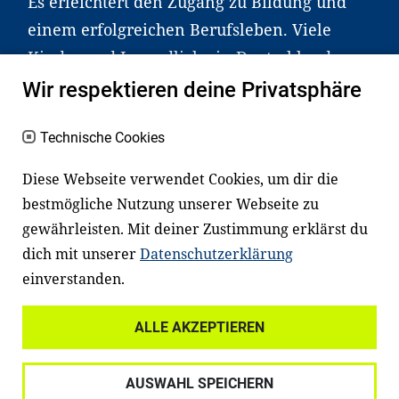
Es erleichtert den Zugang zu Bildung und
einem erfolgreichen Berufsleben. Viele
Kinder und Jugendliche in Deutschland
haben aber große Schwierigkeiten dabei.
Wir respektieren deine Privatsphäre
Unser Angebot richtet sich deshalb gezielt
an Familien sowie an Erzieher*innen,
Technische Cookies
Lehrer*innen und andere
Diese Webseite verwendet Cookies, um dir die
Fachexpert*innen. Dafür arbeiten wir eng
bestmögliche Nutzung unserer Webseite zu
mit Ministerien, wissenschaftlichen
gewährleisten. Mit deiner Zustimmung erklärst du
Einrichtungen, Verbänden, Unternehmen
dich mit unserer
Datenschutzerklärung
und anderen Stiftungen zusammen.
einverstanden.
ALLE AKZEPTIEREN
Widerrufsrecht
Datenschutz
AUSWAHL SPEICHERN