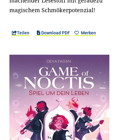
machender Lesestoff mit geradezu
magischem Schmökerpotenzial!
Teilen
Download PDF
Merken