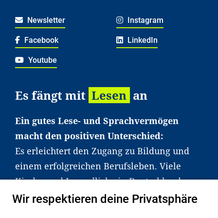
Newsletter
Instagram
Facebook
LinkedIn
Youtube
Es fängt mit
Lesen
an
Ein gutes Lese- und Sprachvermögen
macht den positiven Unterschied:
Es erleichtert den Zugang zu Bildung und
einem erfolgreichen Berufsleben. Viele
Kinder und Jugendliche in Deutschland
haben aber große Schwierigkeiten dabei.
Wir respektieren deine Privatsphäre
Unser Angebot richtet sich deshalb gezielt