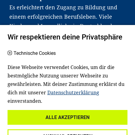
Es erleichtert den Zugang zu Bildung und
einem erfolgreichen Berufsleben. Viele
Kinder und Jugendliche in Deutschland
haben aber große Schwierigkeiten dabei.
Wir respektieren deine Privatsphäre
Unser Angebot richtet sich deshalb gezielt
an Familien sowie an Erzieher*innen,
Technische Cookies
Lehrer*innen und andere
Diese Webseite verwendet Cookies, um dir die
Fachexpert*innen. Dafür arbeiten wir eng
bestmögliche Nutzung unserer Webseite zu
mit Ministerien, wissenschaftlichen
gewährleisten. Mit deiner Zustimmung erklärst du
Einrichtungen, Verbänden, Unternehmen
dich mit unserer
Datenschutzerklärung
und anderen Stiftungen zusammen.
einverstanden.
ALLE AKZEPTIEREN