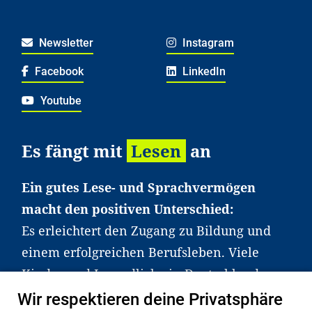
Newsletter
Instagram
Facebook
LinkedIn
Youtube
Es fängt mit
Lesen
an
Ein gutes Lese- und Sprachvermögen
macht den positiven Unterschied:
Es erleichtert den Zugang zu Bildung und
einem erfolgreichen Berufsleben. Viele
Kinder und Jugendliche in Deutschland
haben aber große Schwierigkeiten dabei.
Wir respektieren deine Privatsphäre