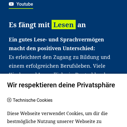
Youtube
Es fängt mit
Lesen
an
Ein gutes Lese- und Sprachvermögen
macht den positiven Unterschied:
Es erleichtert den Zugang zu Bildung und
einem erfolgreichen Berufsleben. Viele
Kinder und Jugendliche in Deutschland
haben aber große Schwierigkeiten dabei.
Wir respektieren deine Privatsphäre
Unser Angebot richtet sich deshalb gezielt
an Familien sowie an Erzieher*innen,
Technische Cookies
Lehrer*innen und andere
Diese Webseite verwendet Cookies, um dir die
Fachexpert*innen. Dafür arbeiten wir eng
bestmögliche Nutzung unserer Webseite zu