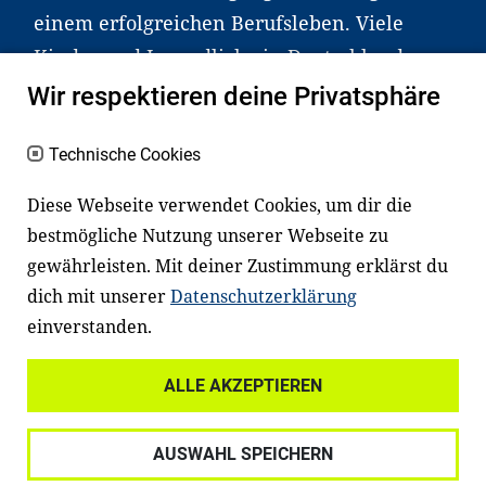
einem erfolgreichen Berufsleben. Viele
Kinder und Jugendliche in Deutschland
haben aber große Schwierigkeiten dabei.
Wir respektieren deine Privatsphäre
Unser Angebot richtet sich deshalb gezielt
an Familien sowie an Erzieher*innen,
Technische Cookies
Lehrer*innen und andere
Diese Webseite verwendet Cookies, um dir die
Fachexpert*innen. Dafür arbeiten wir eng
bestmögliche Nutzung unserer Webseite zu
mit Ministerien, wissenschaftlichen
gewährleisten. Mit deiner Zustimmung erklärst du
Einrichtungen, Verbänden, Unternehmen
dich mit unserer
Datenschutzerklärung
und anderen Stiftungen zusammen.
einverstanden.
ALLE AKZEPTIEREN
Widerrufsrecht
Datenschutz
AUSWAHL SPEICHERN
Haftungsausschluss
Impressum