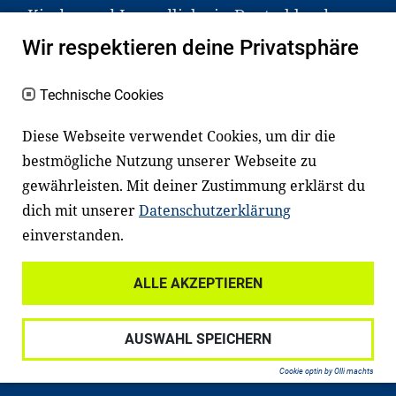
Kinder und Jugendliche in Deutschland
haben aber große Schwierigkeiten dabei.
Wir respektieren deine Privatsphäre
Unser Angebot richtet sich deshalb gezielt
an Familien sowie an Erzieher*innen,
Technische Cookies
Lehrer*innen und andere
Diese Webseite verwendet Cookies, um dir die
Fachexpert*innen. Dafür arbeiten wir eng
bestmögliche Nutzung unserer Webseite zu
mit Ministerien, wissenschaftlichen
gewährleisten. Mit deiner Zustimmung erklärst du
Einrichtungen, Verbänden, Unternehmen
dich mit unserer
Datenschutzerklärung
und anderen Stiftungen zusammen.
einverstanden.
ALLE AKZEPTIEREN
Widerrufsrecht
Datenschutz
AUSWAHL SPEICHERN
Haftungsausschluss
Impressum
Cookie optin by Olli machts