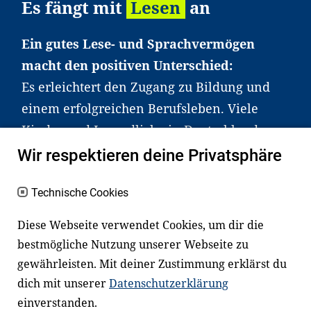
Es fängt mit
Lesen
an
Ein gutes Lese- und Sprachvermögen
macht den positiven Unterschied:
Es erleichtert den Zugang zu Bildung und
einem erfolgreichen Berufsleben. Viele
Kinder und Jugendliche in Deutschland
haben aber große Schwierigkeiten dabei.
Wir respektieren deine Privatsphäre
Unser Angebot richtet sich deshalb gezielt
an Familien sowie an Erzieher*innen,
Technische Cookies
Lehrer*innen und andere
Diese Webseite verwendet Cookies, um dir die
Fachexpert*innen. Dafür arbeiten wir eng
bestmögliche Nutzung unserer Webseite zu
mit Ministerien, wissenschaftlichen
gewährleisten. Mit deiner Zustimmung erklärst du
Einrichtungen, Verbänden, Unternehmen
dich mit unserer
Datenschutzerklärung
und anderen Stiftungen zusammen.
einverstanden.