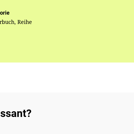
orie
rbuch, Reihe
essant?