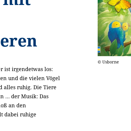
ieren
© Usborne
 ist irgendetwas los:
en und die vielen Vögel
 alles ruhig. Die Tiere
en … der Musik: Das
loß an den
t dabei ruhige