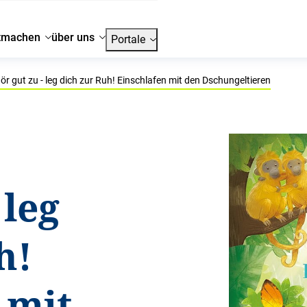
tmachen
über uns
Portale
ör gut zu - leg dich zur Ruh! Einschlafen mit den Dschungeltieren
 leg
h!
 mit