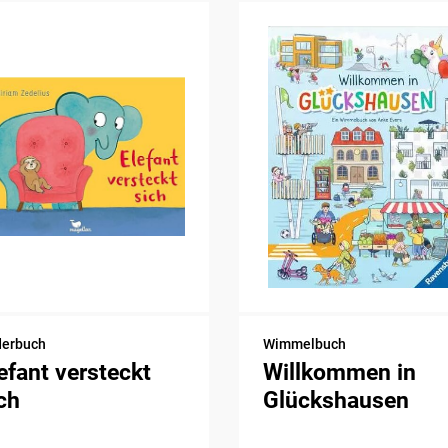
derbuch
Wimmelbuch
efant versteckt
Willkommen in
ch
Glückshausen