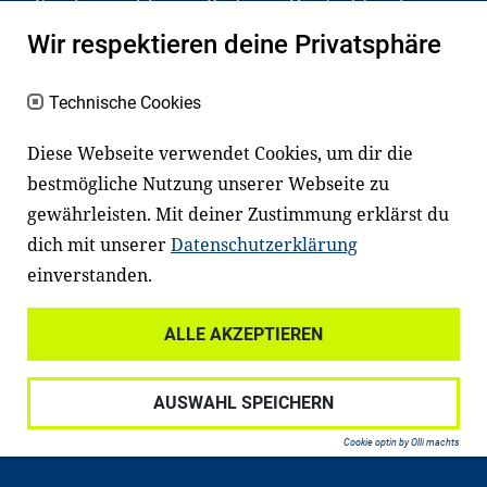
Kinder und Jugendliche in Deutschland
haben aber große Schwierigkeiten dabei.
Wir respektieren deine Privatsphäre
Unser Angebot richtet sich deshalb gezielt
an Familien sowie an Erzieher*innen,
Technische Cookies
Lehrer*innen und andere
Diese Webseite verwendet Cookies, um dir die
Fachexpert*innen. Dafür arbeiten wir eng
bestmögliche Nutzung unserer Webseite zu
mit Ministerien, wissenschaftlichen
gewährleisten. Mit deiner Zustimmung erklärst du
Einrichtungen, Verbänden, Unternehmen
dich mit unserer
Datenschutzerklärung
und anderen Stiftungen zusammen.
einverstanden.
ALLE AKZEPTIEREN
Widerrufsrecht
Datenschutz
AUSWAHL SPEICHERN
Haftungsausschluss
Impressum
Cookie optin by Olli machts