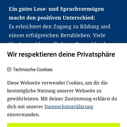
Ein gutes Lese- und Sprachvermögen
macht den positiven Unterschied:
Es erleichtert den Zugang zu Bildung und
einem erfolgreichen Berufsleben. Viele
Kinder und Jugendliche in Deutschland
haben aber große Schwierigkeiten dabei.
Wir respektieren deine Privatsphäre
Unser Angebot richtet sich deshalb gezielt
an Familien sowie an Erzieher*innen,
Technische Cookies
Lehrer*innen und andere
Diese Webseite verwendet Cookies, um dir die
Fachexpert*innen. Dafür arbeiten wir eng
bestmögliche Nutzung unserer Webseite zu
mit Ministerien, wissenschaftlichen
gewährleisten. Mit deiner Zustimmung erklärst du
Einrichtungen, Verbänden, Unternehmen
dich mit unserer
Datenschutzerklärung
und anderen Stiftungen zusammen.
einverstanden.