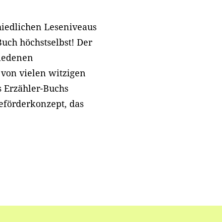
hiedlichen Leseniveaus
uch höchstselbst! Der
hiedenen
 von vielen witzigen
s Erzähler-Buchs
seförderkonzept, das