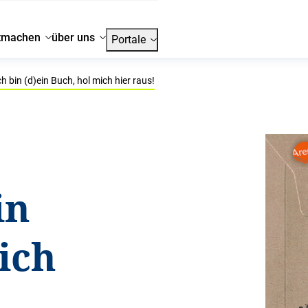
tmachen
über uns
Portale
h bin (d)ein Buch, hol mich hier raus!
in
ich