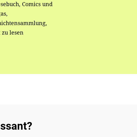
esebuch, Comics und
as,
hichtensammlung,
t zu lesen
essant?