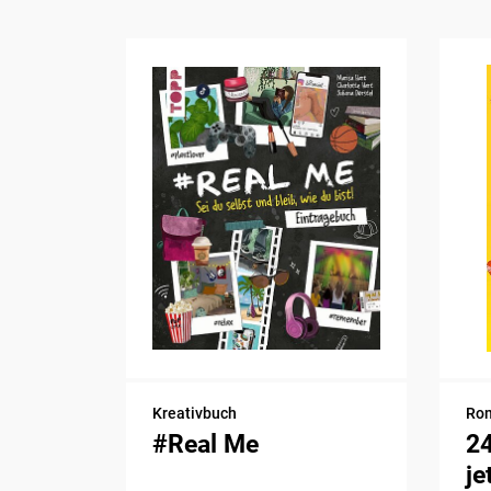
Kreativbuch
Ro
#Real Me
2
je