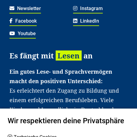
Newsletter
Instagram
Facebook
LinkedIn
Youtube
Es fängt mit
Lesen
an
Ein gutes Lese- und Sprachvermögen
macht den positiven Unterschied:
Es erleichtert den Zugang zu Bildung und
einem erfolgreichen Berufsleben. Viele
Kinder und Jugendliche in Deutschland
haben aber große Schwierigkeiten dabei.
Wir respektieren deine Privatsphäre
Unser Angebot richtet sich deshalb gezielt