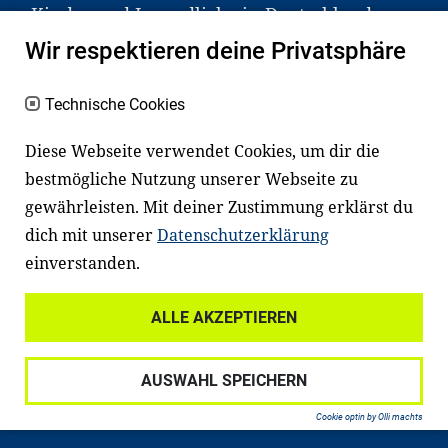
Kinder und Jugendliche in Deutschland
haben aber große Schwierigkeiten dabei.
Wir respektieren deine Privatsphäre
Unser Angebot richtet sich deshalb gezielt
an Familien sowie an Erzieher*innen,
Technische Cookies
Lehrer*innen und andere
Diese Webseite verwendet Cookies, um dir die
Fachexpert*innen. Dafür arbeiten wir eng
bestmögliche Nutzung unserer Webseite zu
mit Ministerien, wissenschaftlichen
gewährleisten. Mit deiner Zustimmung erklärst du
Einrichtungen, Verbänden, Unternehmen
dich mit unserer
Datenschutzerklärung
und anderen Stiftungen zusammen.
einverstanden.
ALLE AKZEPTIEREN
Widerrufsrecht
Datenschutz
AUSWAHL SPEICHERN
Haftungsausschluss
Impressum
Cookie optin by Olli machts