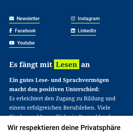
Newsletter
Instagram
Facebook
LinkedIn
Youtube
Es fängt mit
Lesen
an
Ein gutes Lese- und Sprachvermögen
macht den positiven Unterschied:
Es erleichtert den Zugang zu Bildung und
einem erfolgreichen Berufsleben. Viele
Kinder und Jugendliche in Deutschland
haben aber große Schwierigkeiten dabei.
Wir respektieren deine Privatsphäre