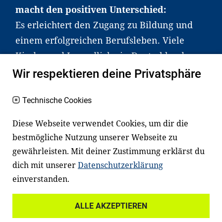
macht den positiven Unterschied:
Es erleichtert den Zugang zu Bildung und
einem erfolgreichen Berufsleben. Viele
Kinder und Jugendliche in Deutschland
haben aber große Schwierigkeiten dabei.
Wir respektieren deine Privatsphäre
Unser Angebot richtet sich deshalb gezielt
an Familien sowie an Erzieher*innen,
Technische Cookies
Lehrer*innen und andere
Diese Webseite verwendet Cookies, um dir die
Fachexpert*innen. Dafür arbeiten wir eng
bestmögliche Nutzung unserer Webseite zu
mit Ministerien, wissenschaftlichen
gewährleisten. Mit deiner Zustimmung erklärst du
Einrichtungen, Verbänden, Unternehmen
dich mit unserer
Datenschutzerklärung
und anderen Stiftungen zusammen.
einverstanden.
ALLE AKZEPTIEREN