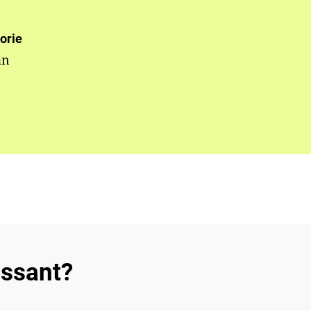
orie
an
essant?