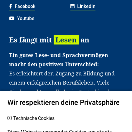
Facebook
LinkedIn
Youtube
Es fängt mit
Lesen
an
Ein gutes Lese- und Sprachvermögen
macht den positiven Unterschied:
Es erleichtert den Zugang zu Bildung und
einem erfolgreichen Berufsleben. Viele
Kinder und Jugendliche in Deutschland
haben aber große Schwierigkeiten dabei.
Wir respektieren deine Privatsphäre
Unser Angebot richtet sich deshalb gezielt
an Familien sowie an Erzieher*innen,
Technische Cookies
Lehrer*innen und andere