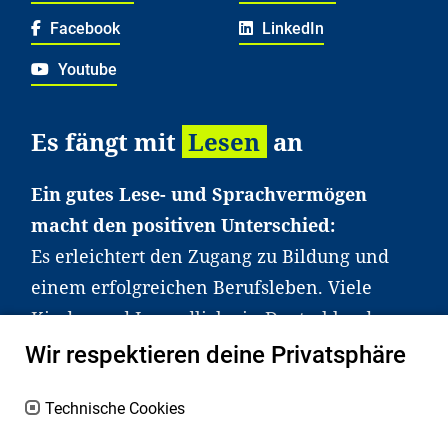
Facebook
LinkedIn
Youtube
Es fängt mit
Lesen
an
Ein gutes Lese- und Sprachvermögen
macht den positiven Unterschied:
Es erleichtert den Zugang zu Bildung und
einem erfolgreichen Berufsleben. Viele
Kinder und Jugendliche in Deutschland
haben aber große Schwierigkeiten dabei.
Wir respektieren deine Privatsphäre
Unser Angebot richtet sich deshalb gezielt
an Familien sowie an Erzieher*innen,
Technische Cookies
Lehrer*innen und andere