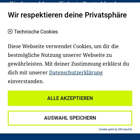
Kinder und Jugendliche in Deutschland
haben aber große Schwierigkeiten dabei.
Wir respektieren deine Privatsphäre
Unser Angebot richtet sich deshalb gezielt
an Familien sowie an Erzieher*innen,
Technische Cookies
Lehrer*innen und andere
Diese Webseite verwendet Cookies, um dir die
Fachexpert*innen. Dafür arbeiten wir eng
bestmögliche Nutzung unserer Webseite zu
mit Ministerien, wissenschaftlichen
gewährleisten. Mit deiner Zustimmung erklärst du
Einrichtungen, Verbänden, Unternehmen
dich mit unserer
Datenschutzerklärung
und anderen Stiftungen zusammen.
einverstanden.
ALLE AKZEPTIEREN
Widerrufsrecht
Datenschutz
AUSWAHL SPEICHERN
Haftungsausschluss
Impressum
Cookie optin by Olli machts