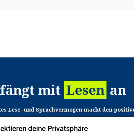
 fängt mit
Lesen
an
tes Lese- und Sprachvermögen macht den positiv
eichtert den Zugang zu Bildung und einem erfolgrei
pektieren deine Privatsphäre
liche in Deutschland haben aber große Schwierigkei