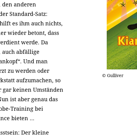
n den anderen
der Standard-Satz:
ilft es ihm auch nichts,
er wieder betont, dass
 verdient werde. Da
 auch abfällige
bankopf“. Und man
Arzt zu werden oder
© Gulliver
kstatt aufzumachen, so
er gar keinen Umständen
Nun ist aber genau das
obe-Training bei
ance bieten …
sstsein: Der kleine