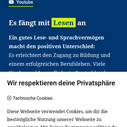
Youtube
Es fängt mit
Lesen
an
Ein gutes Lese- und Sprachvermögen
macht den positiven Unterschied:
Es erleichtert den Zugang zu Bildung und
einem erfolgreichen Berufsleben. Viele
Kinder und Jugendliche in Deutschland
haben aber große Schwierigkeiten dabei.
Wir respektieren deine Privatsphäre
Unser Angebot richtet sich deshalb gezielt
an Familien sowie an Erzieher*innen,
Technische Cookies
Lehrer*innen und andere
Diese Webseite verwendet Cookies, um dir die
Fachexpert*innen. Dafür arbeiten wir eng
bestmögliche Nutzung unserer Webseite zu
mit Ministerien, wissenschaftlichen