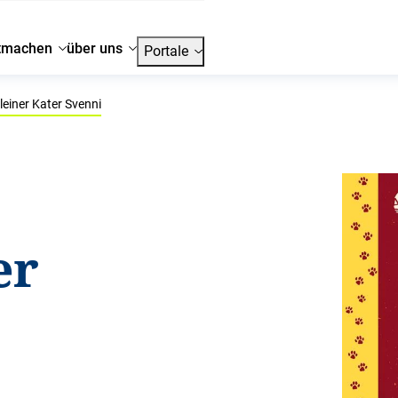
tmachen
über uns
Portale
leiner Kater Svenni
er