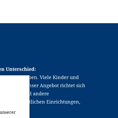
en Unterschied:
chen Berufsleben. Viele Kinder und
ten dabei. Unser Angebot richtet sich
hrer*innen und andere
, wissenschaftlichen Einrichtungen,
men.
 unserer