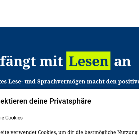
 fängt mit
Lesen
an
tes Lese- und Sprachvermögen macht den positiv
eichtert den Zugang zu Bildung und einem erfolgrei
pektieren deine Privatsphäre
liche in Deutschland haben aber große Schwierigkei
b gezielt an Familien sowie an Erzieher*innen, Le
he Cookies
pert*innen. Dafür arbeiten wir eng mit Ministerien
den, Unternehmen und anderen Stiftungen zusam
eite verwendet Cookies, um dir die bestmögliche Nutzung