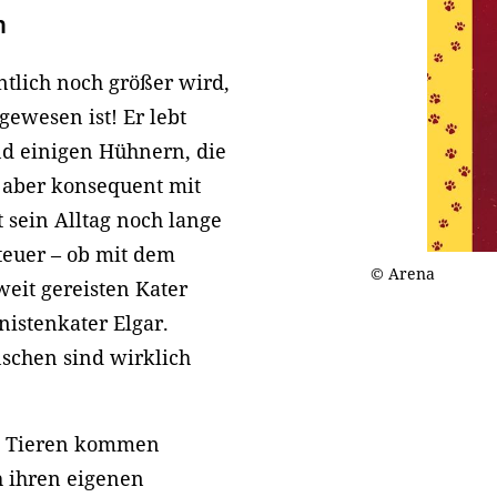
h
entlich noch größer wird,
gewesen ist! Er lebt
nd einigen Hühnern, die
 aber konsequent mit
t sein Alltag noch lange
teuer – ob mit dem
© Arena
eit gereisten Kater
nistenkater Elgar.
nschen sind wirklich
on Tieren kommen
h ihren eigenen