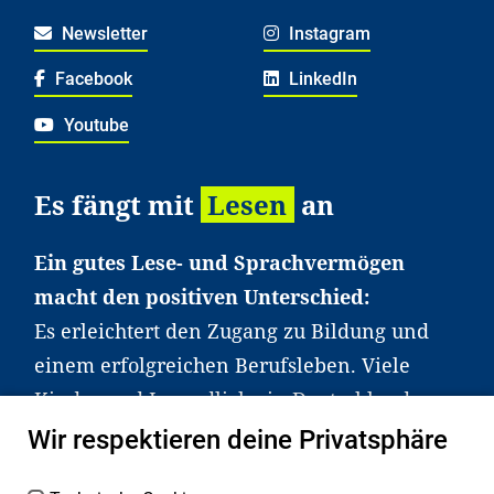
Newsletter
Instagram
Facebook
LinkedIn
Youtube
Es fängt mit
Lesen
an
Ein gutes Lese- und Sprachvermögen
macht den positiven Unterschied:
Es erleichtert den Zugang zu Bildung und
einem erfolgreichen Berufsleben. Viele
Kinder und Jugendliche in Deutschland
haben aber große Schwierigkeiten dabei.
Wir respektieren deine Privatsphäre
Unser Angebot richtet sich deshalb gezielt