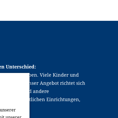
en Unterschied:
chen Berufsleben. Viele Kinder und
ten dabei. Unser Angebot richtet sich
hrer*innen und andere
, wissenschaftlichen Einrichtungen,
men.
 unserer
mit unserer