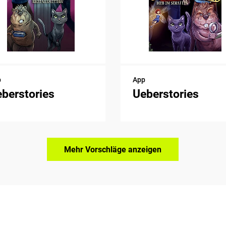
p
App
berstories
Ueberstories
Mehr Vorschläge anzeigen