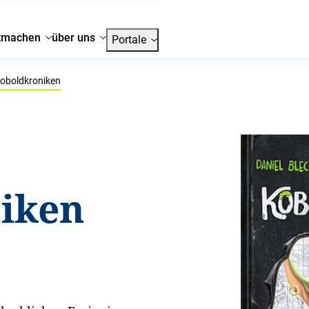
tmachen
über uns
Portale
oboldkroniken
iken