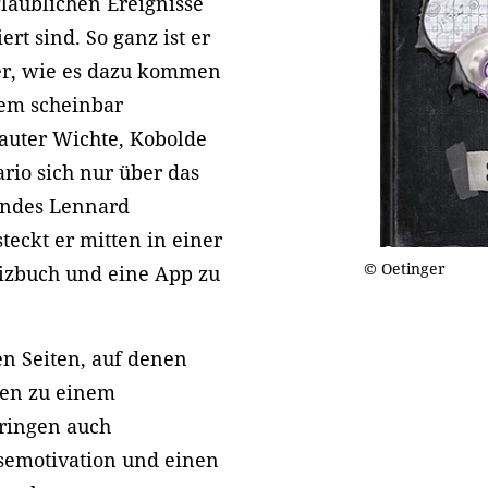
laublichen Ereignisse
rt sind. So ganz ist er
her, wie es dazu kommen
nem scheinbar
lauter Wichte, Kobolde
rio sich nur über das
undes Lennard
eckt er mitten in einer
© Oetinger
tizbuch und eine App zu
en Seiten, auf denen
gen zu einem
ringen auch
semotivation und einen