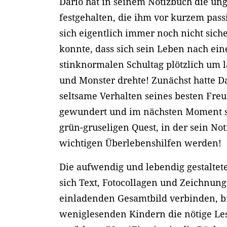
Dario hat in seinem Notizbuch die ung
festgehalten, die ihm vor kurzem passie
sich eigentlich immer noch nicht sic
konnte, dass sich sein Leben nach ei
stinknormalen Schultag plötzlich um 
und Monster drehte! Zunächst hatte Da
seltsame Verhalten seines besten Fre
gewundert und im nächsten Moment st
grün-gruseligen Quest, in der sein No
wichtigen Überlebenshilfen werden!
Die aufwendig und lebendig gestaltet
sich Text, Fotocollagen und Zeichnun
einladenden Gesamtbild verbinden, b
weniglesenden Kindern die nötige Le