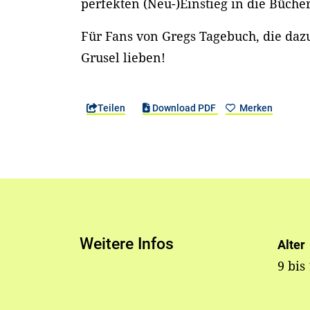
perfekten (Neu-)Einstieg in die Büche
Für Fans von Gregs Tagebuch, die daz
Grusel lieben!
Teilen
Download PDF
Merken
Weitere Infos
Alter
9 bis