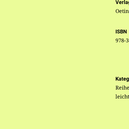
Verla
Oeti
ISBN
978-3
Kateg
Reih
leich