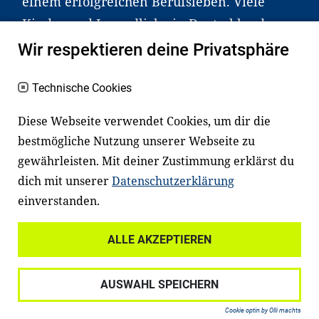
einem erfolgreichen Berufsleben. Viele
Kinder und Jugendliche in Deutschland
haben aber große Schwierigkeiten dabei.
Wir respektieren deine Privatsphäre
Unser Angebot richtet sich deshalb gezielt
an Familien sowie an Erzieher*innen,
Technische Cookies
Lehrer*innen und andere
Diese Webseite verwendet Cookies, um dir die
Fachexpert*innen. Dafür arbeiten wir eng
bestmögliche Nutzung unserer Webseite zu
mit Ministerien, wissenschaftlichen
gewährleisten. Mit deiner Zustimmung erklärst du
Einrichtungen, Verbänden, Unternehmen
dich mit unserer
Datenschutzerklärung
und anderen Stiftungen zusammen.
einverstanden.
ALLE AKZEPTIEREN
Widerrufsrecht
Datenschutz
AUSWAHL SPEICHERN
Haftungsausschluss
Impressum
Cookie optin by Olli machts