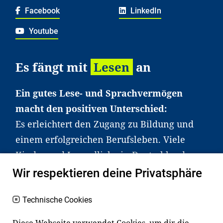
Facebook
LinkedIn
Youtube
Es fängt mit
Lesen
an
Ein gutes Lese- und Sprachvermögen
macht den positiven Unterschied:
Es erleichtert den Zugang zu Bildung und
einem erfolgreichen Berufsleben. Viele
Kinder und Jugendliche in Deutschland
haben aber große Schwierigkeiten dabei.
Wir respektieren deine Privatsphäre
Unser Angebot richtet sich deshalb gezielt
an Familien sowie an Erzieher*innen,
Technische Cookies
Lehrer*innen und andere