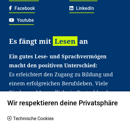
Facebook
LinkedIn
Youtube
Es fängt mit
Lesen
an
Ein gutes Lese- und Sprachvermögen
macht den positiven Unterschied:
Es erleichtert den Zugang zu Bildung und
einem erfolgreichen Berufsleben. Viele
Kinder und Jugendliche in Deutschland
haben aber große Schwierigkeiten dabei.
Wir respektieren deine Privatsphäre
Unser Angebot richtet sich deshalb gezielt
an Familien sowie an Erzieher*innen,
Technische Cookies
Lehrer*innen und andere