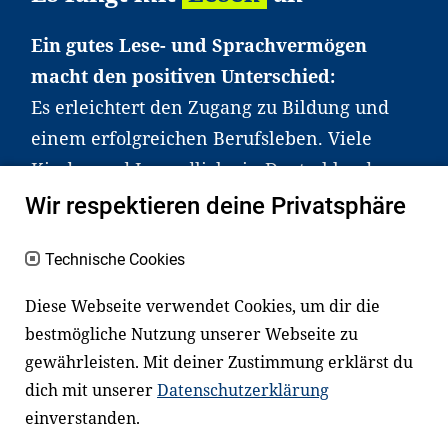
Ein gutes Lese- und Sprachvermögen
macht den positiven Unterschied:
Es erleichtert den Zugang zu Bildung und
einem erfolgreichen Berufsleben. Viele
Kinder und Jugendliche in Deutschland
haben aber große Schwierigkeiten dabei.
Wir respektieren deine Privatsphäre
Unser Angebot richtet sich deshalb gezielt
an Familien sowie an Erzieher*innen,
Technische Cookies
Lehrer*innen und andere
Diese Webseite verwendet Cookies, um dir die
Fachexpert*innen. Dafür arbeiten wir eng
bestmögliche Nutzung unserer Webseite zu
mit Ministerien, wissenschaftlichen
gewährleisten. Mit deiner Zustimmung erklärst du
Einrichtungen, Verbänden, Unternehmen
dich mit unserer
Datenschutzerklärung
und anderen Stiftungen zusammen.
einverstanden.