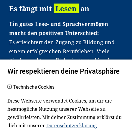
Es fängt mit
Lesen
an
Ein gutes Lese- und Sprachvermögen
macht den positiven Unterschied:
Es erleichtert den Zugang zu Bildung und
einem erfolgreichen Berufsleben. Viele
Kinder und Jugendliche in Deutschland
haben aber große Schwierigkeiten dabei.
Wir respektieren deine Privatsphäre
Unser Angebot richtet sich deshalb gezielt
an Familien sowie an Erzieher*innen,
Technische Cookies
Lehrer*innen und andere
Diese Webseite verwendet Cookies, um dir die
Fachexpert*innen. Dafür arbeiten wir eng
bestmögliche Nutzung unserer Webseite zu
mit Ministerien, wissenschaftlichen
gewährleisten. Mit deiner Zustimmung erklärst du
Einrichtungen, Verbänden, Unternehmen
dich mit unserer
Datenschutzerklärung