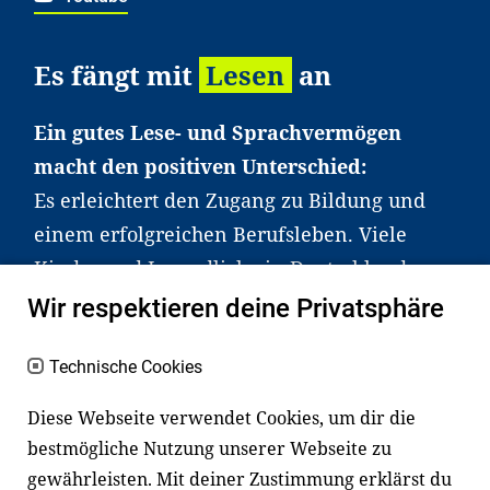
Es fängt mit
Lesen
an
Ein gutes Lese- und Sprachvermögen
macht den positiven Unterschied:
Es erleichtert den Zugang zu Bildung und
einem erfolgreichen Berufsleben. Viele
Kinder und Jugendliche in Deutschland
haben aber große Schwierigkeiten dabei.
Wir respektieren deine Privatsphäre
Unser Angebot richtet sich deshalb gezielt
an Familien sowie an Erzieher*innen,
Technische Cookies
Lehrer*innen und andere
Diese Webseite verwendet Cookies, um dir die
Fachexpert*innen. Dafür arbeiten wir eng
bestmögliche Nutzung unserer Webseite zu
mit Ministerien, wissenschaftlichen
gewährleisten. Mit deiner Zustimmung erklärst du